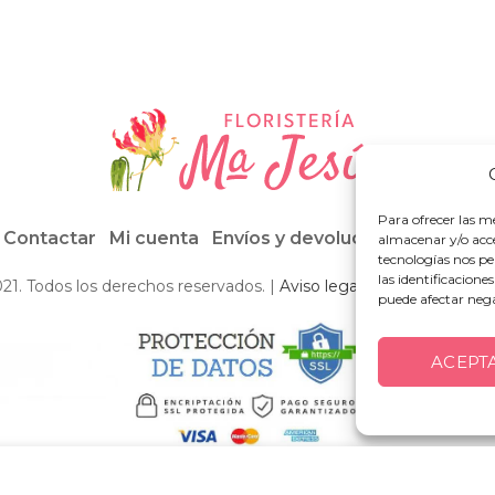
Para ofrecer las m
Contactar
Mi cuenta
Envíos y devoluciones
Condici
almacenar y/o acce
tecnologías nos p
las identificacione
021. Todos los derechos reservados. |
Aviso legal
·
Política de priv
puede afectar nega
ACEPT