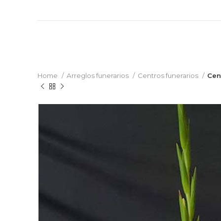
Home
Arreglos funerarios
Centros funerarios
Cen