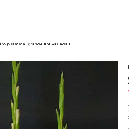
ENVÍO DE FLORES URGENTE A LOS VELATORIOS DE OVIED
tro pirámidal grande flor variada 1