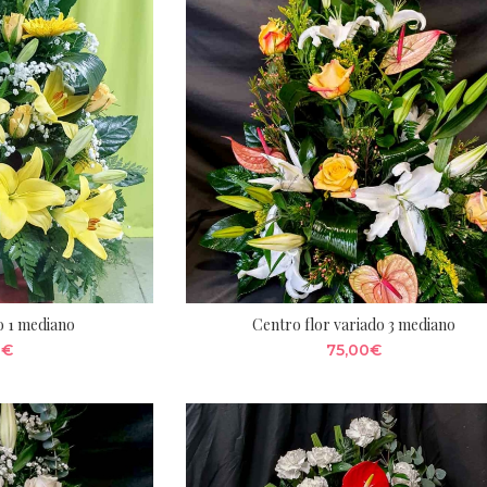
o 1 mediano
Centro flor variado 3 mediano
0
€
75,00
€