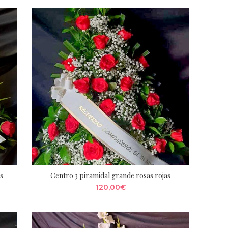
os
Centro 3 piramidal grande rosas rojas
120,00
€