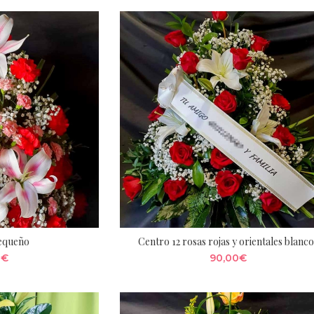
pequeño
Centro 12 rosas rojas y orientales blanc
0
€
90,00
€