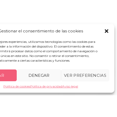
Gestionar el consentimiento de las cookies
ejores experiencias, utilizamos tecnologías como las cookies para
ones del servicio
der a la información del dispositivo. El consentimiento de estas
ermitirá procesar datos como el comportamiento de navegación o
s únicas en este sitio. No consentir o retirar el consentimiento,
acidad
·
Cookies
tivamente a ciertas características y funciones.
AR
DENEGAR
VER PREFERENCIAS
Política de cookies
Política de privacidad
Aviso legal