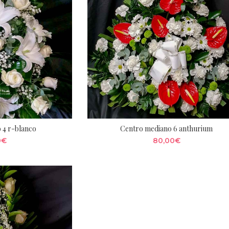
 4 r-blanco
Centro mediano 6 anthurium
0
€
80,00
€