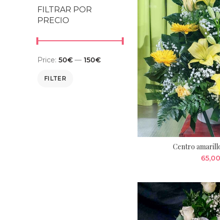
FILTRAR POR
PRECIO
Price:
50€
—
150€
Min price
Max price
FILTER
Centro amarill
65,0