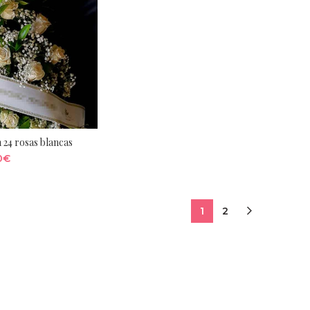
 24 rosas blancas
0
€
1
2