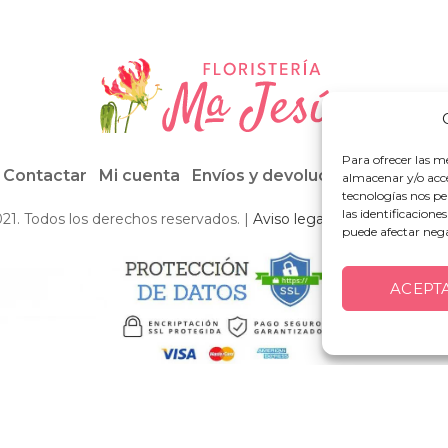
Para ofrecer las m
Contactar
Mi cuenta
Envíos y devoluciones
Condici
almacenar y/o acce
tecnologías nos p
las identificacione
021. Todos los derechos reservados. |
Aviso legal
·
Política de priv
puede afectar nega
ACEPT